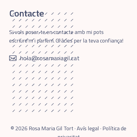
Contacte
Si vols posar-te en contacte amb mi pots
escriure'm i parlem. Gràcies per la teva confiança!
hola@rosamariagil.cat
© 2026 Rosa Maria Gil Tort ·
Avís legal
·
Política de
privacitat