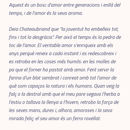
Aquest és un bosc d’amor entre generacions i enllà del
temps, i de l’amor és la seva aroma.
Deia Chateaubriand que “la joventut ho embelleix tot,
fins i tot la desgràcia”. Per això el temps és la pedra de
toc de l’amor. El veritable amor s’enriqueix amb els
anys perquè reneix a cada instant i es redescobreix i
es retroba en les coses més humils: en les molles de
pa que el forner ha pastat amb amor. Fent servir la
farina d’un blat sembrat i conreat amb tot l’amor de
què som capaços la natura i els humans. Quan veig la
falç o la destral amb que el meu pare segava l’herba a
l’estiu o tallava la llenya a l’hivern, retrobo la força de
les seves mans, dures i, alhora, amoroses i la seva
mirada feliç: el seu amor és un ferro rovellat.