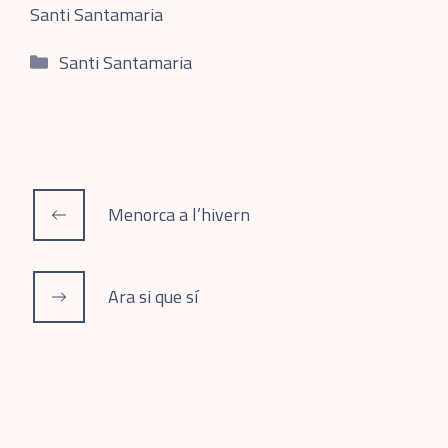
Santi Santamaria
Categories
Santi Santamaria
Menorca a l’hivern
Ara si que sí