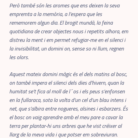
Però també són les aromes que ens deixen la seva
empremta a la memòria, a l’espera que les
rememorem algun dia. El brogit mundà, la feina
quotidiana de crear objectes nous i repetits alhora, em
distreu la ment i em permet refugiar-me en el silenci i
la invisibilitat, un domini on, sense so ni llum, regnen
les olors.
Aquest mateix domini màgic és el dels matins al bosc,
on també impera el silenci dels dies d’hivern, quan la
humitat se’t fica al moll de l´os i els peus s’enfonsen
en la fullaraca, sota la volta d’un cel d’un blau intens i
net, que s’albira entre nogueres, alsines i esbarzers. És
el bosc on vaig aprendre amb el meu pare a cavar la
terra per plantar-hi uns arbres que he vist créixer al
llarg de la meva vida i que potser em sobreviuran.