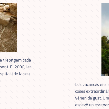
ue trepitgem cada
sent. El 2006, les
pital i de la seu
…
Les vacances ens 
coses extraordinàr
vénen de gust. Una
esdevé un escenar