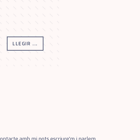
LLEGIR ...
contacte amb mi pots escriure'm i parlem.