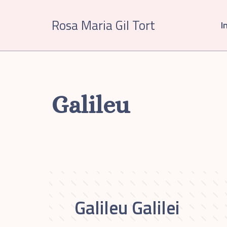
Vés
al
Rosa Maria Gil Tort
In
contingut
Galileu
Galileu Galilei