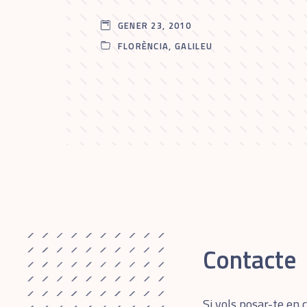
GENER 23, 2010
FLORÈNCIA
,
GALILEU
Contacte
Si vols posar-te en 