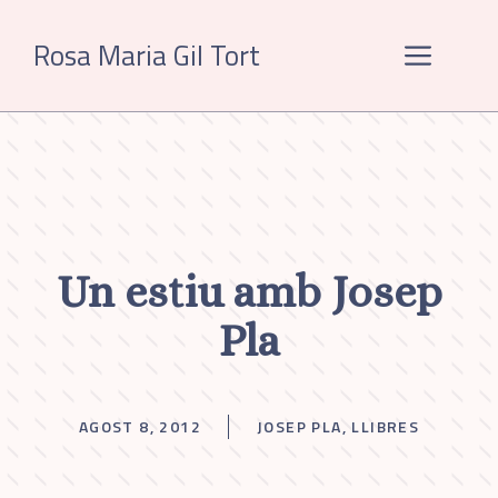
Vés
al
Rosa Maria Gil Tort
Menú
contingut
Un estiu amb Josep
Pla
AGOST 8, 2012
JOSEP PLA
,
LLIBRES