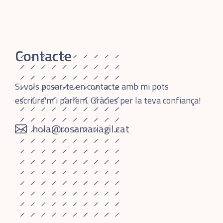
Contacte
Si vols posar-te en contacte amb mi pots
escriure'm i parlem. Gràcies per la teva confiança!
hola@rosamariagil.cat