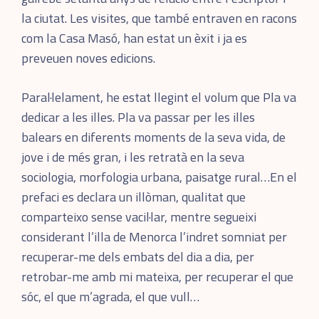
la ciutat. Les visites, que també entraven en racons
com la Casa Masó, han estat un èxit i ja es
preveuen noves edicions.
Paral·lelament, he estat llegint el volum que Pla va
dedicar a les illes. Pla va passar per les illes
balears en diferents moments de la seva vida, de
jove i de més gran, i les retratà en la seva
sociologia, morfologia urbana, paisatge rural…En el
prefaci es declara un illòman, qualitat que
comparteixo sense vacil·lar, mentre segueixi
considerant l’illa de Menorca l’indret somniat per
recuperar-me dels embats del dia a dia, per
retrobar-me amb mi mateixa, per recuperar el que
sóc, el que m’agrada, el que vull…