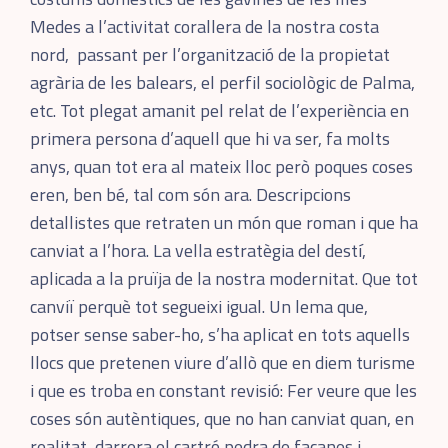
Medes a l’activitat corallera de la nostra costa
nord, passant per l’organització de la propietat
agrària de les balears, el perfil sociològic de Palma,
etc. Tot plegat amanit pel relat de l’experiència en
primera persona d’aquell que hi va ser, fa molts
anys, quan tot era al mateix lloc però poques coses
eren, ben bé, tal com són ara. Descripcions
detallistes que retraten un món que roman i que ha
canviat a l’hora. La vella estratègia del destí,
aplicada a la pruïja de la nostra modernitat. Que tot
canviï perquè tot segueixi igual. Un lema que,
potser sense saber-ho, s’ha aplicat en tots aquells
llocs que pretenen viure d’allò que en diem turisme
i que es troba en constant revisió: Fer veure que les
coses són autèntiques, que no han canviat quan, en
realitat, darrera el cartró pedra de façanes i