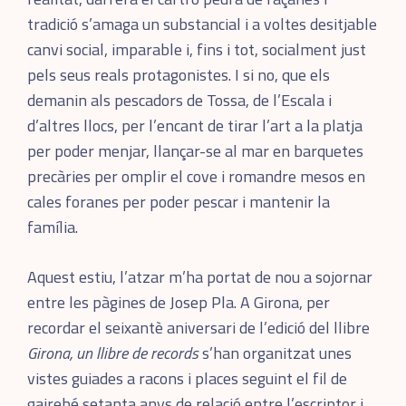
tradició s’amaga un substancial i a voltes desitjable
canvi social, imparable i, fins i tot, socialment just
pels seus reals protagonistes. I si no, que els
demanin als pescadors de Tossa, de l’Escala i
d’altres llocs, per l’encant de tirar l’art a la platja
per poder menjar, llançar-se al mar en barquetes
precàries per omplir el cove i romandre mesos en
cales foranes per poder pescar i mantenir la
família.
Aquest estiu, l’atzar m’ha portat de nou a sojornar
entre les pàgines de Josep Pla. A Girona, per
recordar el seixantè aniversari de l’edició del llibre
Girona, un llibre de records
s’han organitzat unes
vistes guiades a racons i places seguint el fil de
gairebé setanta anys de relació entre l’escriptor i