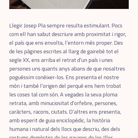
Llegir Josep Pla sempre resulta estimulant. Pocs
com ell han sabut descriure amb proximitat i rigor,
el país que ens envolta, l’entorn més proper. Des
de les pàgines escrites al llarg de gairebé tot el
segle XX, ens arriba el retrat d’un país i unes
persones uns quants anys abans de que nosaltres
poguéssim conèixer-los. Ens presenta el nostre
món i també l’origen del perquè ens hem trobat
les coses tal com són. A vegades la seva ploma
retrata, amb minuciositat d’orfebre, persones,
caràcters, racons, ciutats. D’altres ens presenta,
amb esperit de guia enciclopèdic, la història
humana i natural dels llocs que descriu, des dels
costums domèstics de les gavines de les Illes