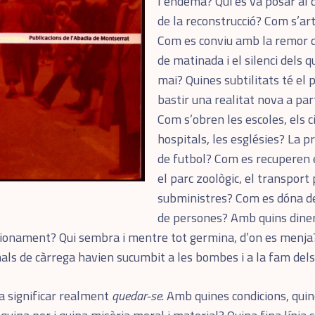
l’endemà? Qui es va posar al d
de la reconstrucció? Com s’art
Com es conviu amb la remor 
de matinada i el silenci dels 
mai? Quines subtilitats té el
bastir una realitat nova a par
Com s’obren les escoles, els c
hospitals, les esglésies? La p
de futbol? Com es recuperen e
el parc zoològic, el transport 
subministres? Com es dóna de
de persones? Amb quins dine
cionament? Qui sembra i mentre tot germina, d’on es menja
nimals de càrrega havien sucumbit a les bombes i a la fam del
va significar realment
quedar-se
. Amb quines condicions, quin