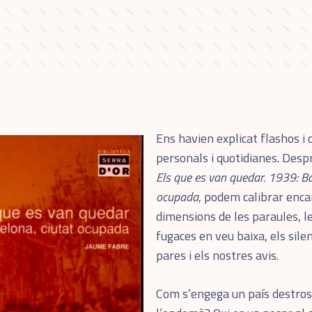
Ens havien explicat flashos i 
personals i quotidianes. Despr
Els que es van quedar. 1939: Ba
ocupada
, podem calibrar enca
dimensions de les paraules, l
fugaces en veu baixa, els sile
pares i els nostres avis.
Com s’engega un país destros