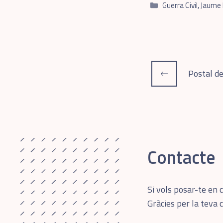
Categories
Guerra Civil
,
Jaume 
Postal d
Contacte
Si vols posar-te en 
Gràcies per la teva 