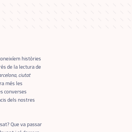
coneixíem històries
és de la lectura de
rcelona, ciutat
ra més les
es converses
ncis dels nostres
sat? Que va passar