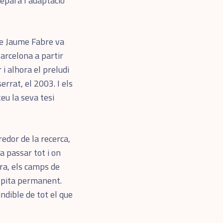
separa l’adaptació
ue Jaume Fabre va
Barcelona a partir
i alhora el preludi
rrat, el 2003. I els
eu la seva tesi
edor de la recerca,
a passar tot i on
ra, els camps de
sospita permanent.
indible de tot el que