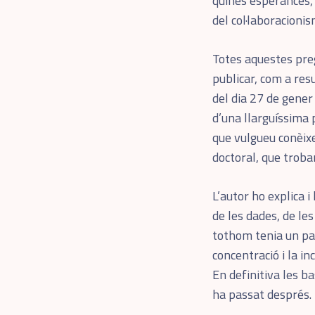
quines esperances, 
del col·laboracioni
Totes aquestes pre
publicar, com a resu
del dia 27 de gener
d’una llarguíssima 
que vulgueu conèixe
doctoral, que troba
L’autor ho explica 
de les dades, de le
tothom tenia un pap
concentració i la in
En definitiva les ba
ha passat després.