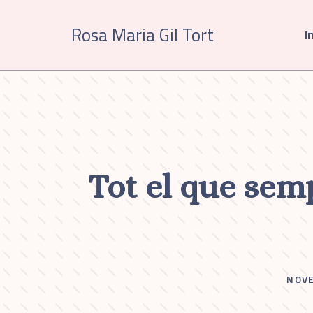
Vés
al
Rosa Maria Gil Tort
In
contingut
Tot el que semp
NOVE