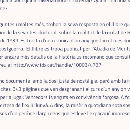
quina por i quina misèria moral i material? Quina fina línia 
sme?
guntes i moltes més, troben la seva resposta en el llibre q
m de la seva tesi doctoral, sobre la realitat de la ciutat de 
 de 1939. Es tracta d’una crònica d’un any que fou el mes dur 
postguerra. El llibre es troba publicat per l’Abadia de Montse
r encara més detalls de la història us recomano que consult
reu a :
http://www.tdx.cat/handle/10803/4787
i ho documenta amb la dosi justa de nostàlgia, però amb la fr
s cites. 343 pàgines que van desgranant el curs d’un any on v
er a jugar. Vencedors i vençuts en convivència forçosa. A fo
certesa de l’exili llunyà. A dins, la misèria quotidiana sota 
ses d’un període llarg i dens que esdevé l’explicació impresc