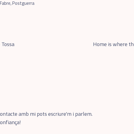
Fabre
,
Postguerra
e Tossa
Home is where the
contacte amb mi pots escriure'm i parlem.
confiança!