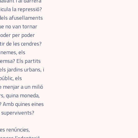
avant i al darrera
icula la repressió?
dels afusellaments
que no van tornar
 poder per poder
tir de les cendres?
inemes, els
remsa? Els partits
ls jardins urbans, i
públic, els
 menjar a un milió
rs, quina moneda,
? Amb quines eines
s supervivents?
es renúncies,