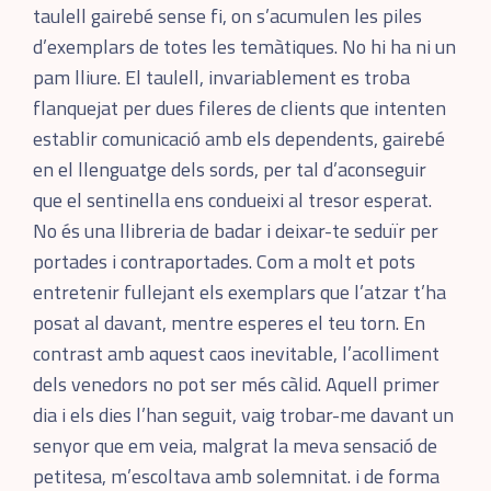
taulell gairebé sense fi, on s’acumulen les piles
d’exemplars de totes les temàtiques. No hi ha ni un
pam lliure. El taulell, invariablement es troba
flanquejat per dues fileres de clients que intenten
establir comunicació amb els dependents, gairebé
en el llenguatge dels sords, per tal d’aconseguir
que el sentinella ens condueixi al tresor esperat.
No és una llibreria de badar i deixar-te seduïr per
portades i contraportades. Com a molt et pots
entretenir fullejant els exemplars que l’atzar t’ha
posat al davant, mentre esperes el teu torn. En
contrast amb aquest caos inevitable, l’acolliment
dels venedors no pot ser més càlid. Aquell primer
dia i els dies l’han seguit, vaig trobar-me davant un
senyor que em veia, malgrat la meva sensació de
petitesa, m’escoltava amb solemnitat. i de forma