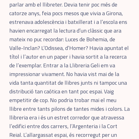
parlar amb el llibreter. Devia tenir poc més de
catorze anys, feia pocs mesos que vivia a Girona,
estrenava adolescència i batxillerat i a l’escola ens
havien encarregat la lectura d’un clàssic que ara
mateix no puc recordar: Luces de Bohemia, de
Valle-Inclan? L’Odissea, d’Homer? Havia apuntat el
títol i l’autor en un paper i havia sortit a la recerca
de l’exemplar. Entrar a la Llibreria Geli em va
impressionar vivament. No havia vist mai de la
vida tanta quantitat de llibres junts ni tampoc una
distribució tan caótica en tant poc espai. Vaig
empetitir de cop. No podria trobar mai el meu
llibre entre tants pilons de tantes mides i colors. La
llibreria era i és un estret corredor que atravessa
l’edifici entre dos carrers, l’Argenteria i la Cort
Reial. L’allargassat espai, és recorregut per un