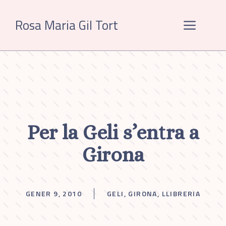
Vés
al
Rosa Maria Gil Tort
Menú
contingut
Per la Geli s’entra a
Girona
GENER 9, 2010
GELI
,
GIRONA
,
LLIBRERIA