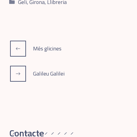
Categories
Geli
,
Girona
,
Llibreria
Més glicines
Galileu Galilei
Contacte